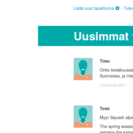
Lisää uusi tapahtuma
Tule
Uusimmat v
Timo
Onko kesäkuussa 
Suomessa, ja mie
2 kuukautta sitten
Tomi
Myyr Squash alp
The spring season
remains the same