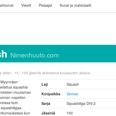
ahtumat
Viestit
Pelaajat
Kuvat ja materiaalit
sh
Nimenhuuto.com
 sitten · 15 / 100 jäsentä aktiivisena kuukauden aikana
la Myyrmäen
Laji
Squash
pelattua squashia
viimeisten muutaman
Kotipaikka
Vantaa
Suomen nopeiten
reissa kuin
Sarja
Squashliiga DIV-2
 squashliigaa,
oriturnauksissa kun
Jäseniä
100