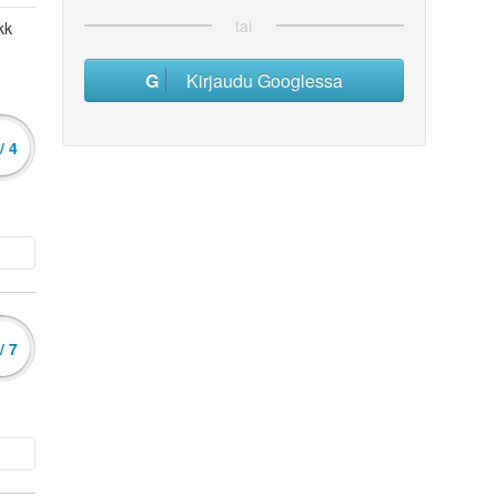
tai
kk
Kirjaudu Googlessa
/ 4
/ 7