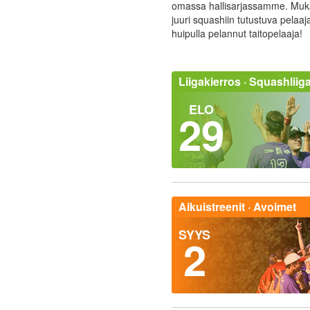
omassa hallisarjassamme. Muk
juuri squashiin tutustuva pelaaja
huipulla pelannut taitopelaaja!
Liigakierros ·
Squashliiga
ELO
29
Aikuistreenit ·
Avoimet
SYYS
2