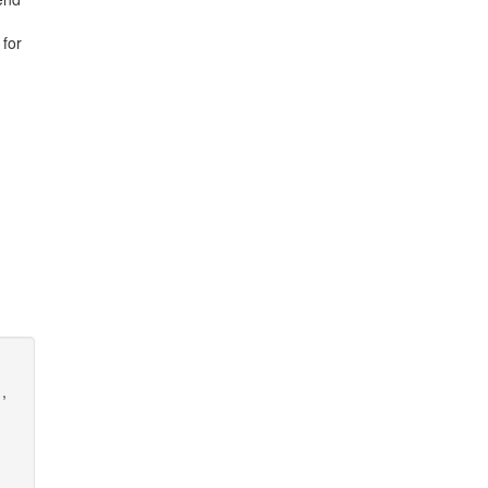
 for
,