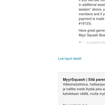
in additional ses
session” above, y
members and if yo
payment is made 
#19723).
Have great game
Myyr Squash Boa
1
6 kuukautta sitt
Lue loput viestit
MyyrSquash | Sitä pare
Viikkoharjoittelua, hallisarj
ja hallilta meitä löytää joka a
kahdeksan välillä, mutta my