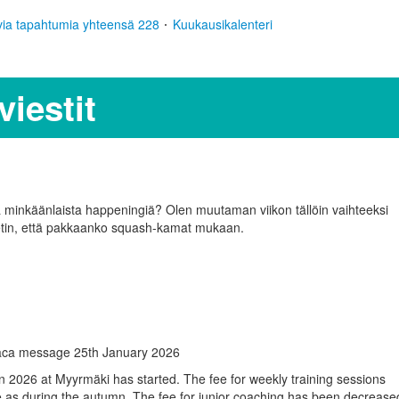
via tapahtumia yhteensä 228
Kuukausikalenteri
iestit
minkäänlaista happeningiä? Olen muutaman viikon tällöin vaihteeksi
tin, että pakkaanko squash-kamat mukaan.
aca message 25th January 2026
 2026 at Myyrmäki has started. The fee for weekly training sessions
 as during the autumn. The fee for junior coaching has been decrease