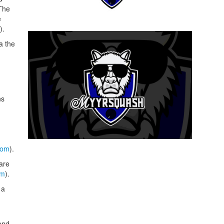
 The
e
).
a the
ns
com
).
 are
om
).
 a
tend