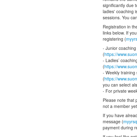
significantly due 
ladies' coaching 
sessions. You can
Registration in t
links below. If y
registering (
myyr
- Junior coaching
(
https://www.suo
- Ladies’ coachin
(
https://www.suo
- Weekly training
(
https://www.suo
you can select al
- For private week
Please note that 
not a member yet, 
If you have alrea
message (
myyrsq
payment during re
If you feel like no