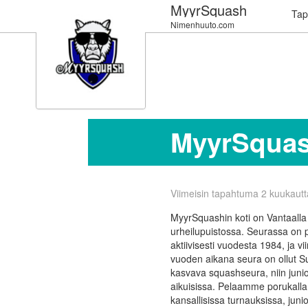
MyyrSquash
Tap
Nimenhuuto.com
MyyrSqua
Viimeisin tapahtuma 2 kuukautta
MyyrSquashin koti on Vantaal
urheilupuistossa. Seurassa on 
aktiivisesti vuodesta 1984, ja 
vuoden aikana seura on ollut 
kasvava squashseura, niin junio
aikuisissa. Pelaamme porukalla
kansallisissa turnauksissa, juni