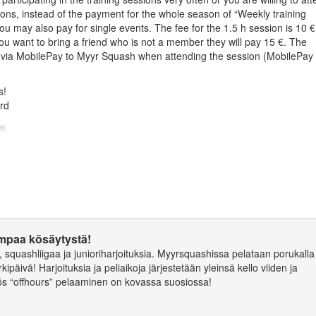
sions, instead of the payment for the whole season of “Weekly training
ou may also pay for single events. The fee for the 1.5 h session is 10 €
u want to bring a friend who is not a member they will pay 15 €. The
via MobilePay to Myyr Squash when attending the session (MobilePay
s!
rd
en
mpaa kösäytystä!
aa, squashliigaa ja junioriharjoituksia. Myyrsquashissa pelataan porukalla 
rkipäivä! Harjoituksia ja peliaikoja järjestetään yleinsä kello viiden ja
ös “offhours” pelaaminen on kovassa suosiossa!