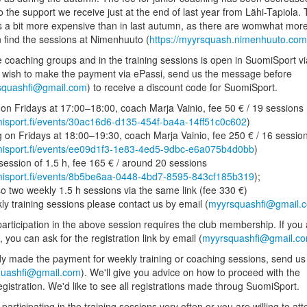
to the support we receive just at the end of last year from Lähi-Tapiola.
is a bit more expensive than in last autumn, as there are womwhat mor
 find the sessions at Nimenhuuto (
https://myyrsquash.nimenhuuto.com
he coaching groups and in the training sessions is open in SuomiSport vi
ou wish to make the payment via ePassi, send us the message before
squashfi@gmail.com
) to receive a discount code for SuomiSport.
 on Fridays at 17:00–18:00, coach Marja Vainio, fee 50 € / 19 sessions
misport.fi/events/30ac16d6-d135-454f-ba4a-14ff51c0c602
)
g on Fridays at 18:00–19:30, coach Marja Vainio, fee 250 € / 16 sessio
misport.fi/events/ee09d1f3-1e83-4ed5-9dbc-e6a075b4d0bb
)
 session of 1.5 h, fee 165 € / around 20 sessions
misport.fi/events/8b5be6aa-0448-4bd7-8595-843cf185b319
);
so two weekly 1.5 h sessions via the same link (fee 330 €)
ly training sessions please contact us by email (
myyrsquashfi@gmail.
participation in the above session requires the club membership. If you
you can ask for the registration link by email (
myyrsquashfi@gmail.c
dy made the payment for weekly training or coaching sessions, send us
uashfi@gmail.com
). We'll give you advice on how to proceed with the
gistration. We'd like to see all registrations made throug SuomiSport.
t participating in the training sessions very often or you are willing to at