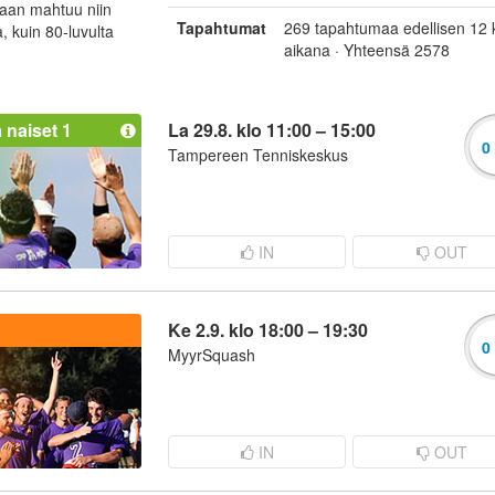
aan mahtuu niin
Tapahtumat
269 tapahtumaa edellisen 12 
, kuin 80-luvulta
aikana · Yhteensä 2578
 naiset 1
La 29.8. klo 11:00 – 15:00
0 
Tampereen Tenniskeskus
IN
OUT
Ke 2.9. klo 18:00 – 19:30
0 
MyyrSquash
IN
OUT